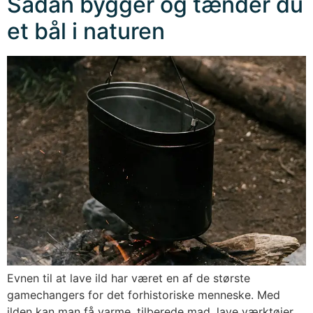
Sådan bygger og tænder du
et bål i naturen
Evnen til at lave ild har været en af de største
gamechangers for det forhistoriske menneske. Med
ilden kan man få varme, tilberede mad, lave værktøjer