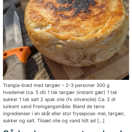
Trangia-brød med tørgær – 2-3 personer 300 g
hvedemel (ca. 5 dl) 1 tsk tørgær (instant gær) 1 tsk
sukker 1 tsk salt 2 spsk olie (fx olivenolie) Ca. 2 dl
lunkent vand Fremgangsmåde: Bland de tørre
ingredienser i en skål eller stor frysepose: mel, tørgær,
sukker og salt. Tilsæt olie og vand lidt ad […]