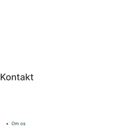
Kontakt
Kontakt@outdoorpeople.dk
+45 40263356
@outdoorpeople.eu
Om os